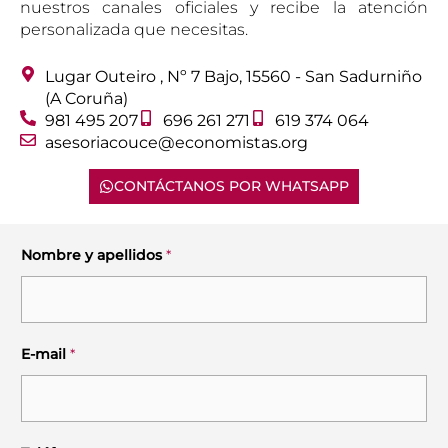
nuestros canales oficiales y recibe la atención
personalizada que necesitas.
Lugar Outeiro , Nº 7 Bajo, 15560 - San Sadurniño
(A Coruña)
981 495 207
696 261 271
619 374 064
asesoriacouce@economistas.org
CONTÁCTANOS POR WHATSAPP
Nombre y apellidos
*
A
s
u
n
t
E-mail
*
o
R
G
P