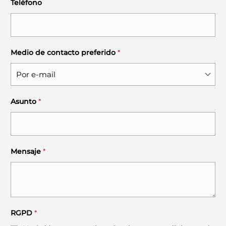
Teléfono
D
p
r
e
f
Medio de contacto preferido
*
e
r
i
d
Asunto
*
o
Mensaje
*
RGPD
*