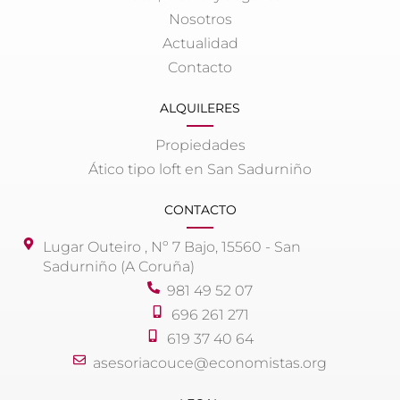
Nosotros
Actualidad
Contacto
ALQUILERES
Propiedades
Ático tipo loft en San Sadurniño
CONTACTO
Lugar Outeiro , Nº 7 Bajo, 15560 - San
Sadurniño (A Coruña)
981 49 52 07
696 261 271
619 37 40 64
asesoriacouce@economistas.org