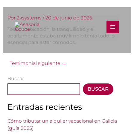
Ir
al
contenido
Por
2ksystems
/
20 de junio de 2025
MAIN
Todo, la ubicación, la tranquilidad y el
MENU
apartamento estaba muy limpio tenía todo lo
esencial para estar cómodos.
Testimonial siguiente
→
Buscar
BUSCAR
Entradas recientes
Cómo tributar un alquiler vacacional en Galicia
(guía 2025)